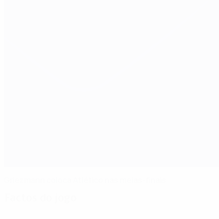
Griezmann coloca Atlético nas meias-finais
Factos do jogo