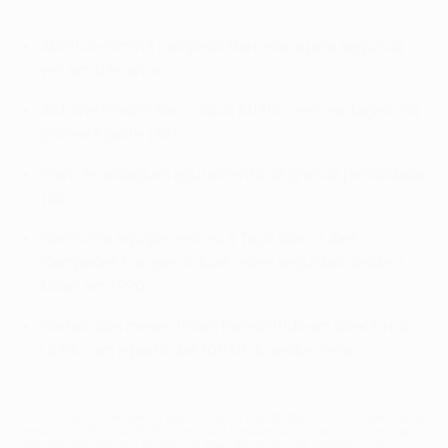
Highlights: See Griezmann's Atlético double
Atlético elimina campeão Barcelona pela segunda
vez em três anos
Antoine Griezmann coloca Atlético em vantagem na
primeira parte (36)
Francês assegura apuramento de grande penalidade
(88)
Nenhuma equipa venceu a Taça dos Clubes
Campeões Europeus duas vezes seguidas desde o
Milan em 1990
Sorteio das meias-finais
transmitido em directo no
UEFA.com a partir das 10h30 de sexta-feira
O Club Atlético de Madrid acabou com a possibilidade de o FC Barcelona
revalidar o título da UEFA Champions League ao triunfar por 2-0 no jogo
da segunda mão dos quartos-de-final, dando a volta, perante o seu