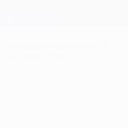
Saltar
para
o
Oficial da Champions League
Obtenha
conteúdo
Resultados em directo e Fantasy
principal
UEFA Champions League
Griezmann coloca Atlético
nas meias-finais
quarta-feira, 13 de abril de 2016
Atlético 2-0 Barcelona (total: 3-2)
O bis de Antoine Griezmann ajudou o
Atlético a apurar-se para a segunda meia-
final em três anos, ambas a expensas do
Barcelona.