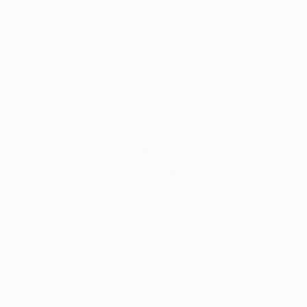
público, ao resultado registado na primeira mão.
Após ter perdido o duelo em Camp Nou após ter estado em vantagem, o
Atlético teve uma entrada fortíssima no Vicente Calderón, começando a
pressionar logo a saída da área contrária, não deixando o Barcelona
assentar o seu jogo. Com isso, o Atlético criou três oportunidades de golo
nos primeiros dez minutos, mais do que as do Barcelona em toda a
primeira parte.
Crónica da 1ª mão: Barcelona 2-1 Atlético
Desafio de estrelas: Ruud Gullit v Carles Puyol
Quais as possibilidades de cada equipa?
Na luta pela tripla
Yannick Ferreira-Carrasco rematou por cima e, instantes volvidos, foi a
vez de Antoine Griezmann disparar de meia-distância, mas à figura de
Marc-André ter Stegen, sendo que o alemão não demorou a responder
com nova defesa, agora a cabeceamento do mesmo Griezmann.
O Barcelona travou o encontro nos minutos que se seguiram, mercê de
uma circulação pausada mas segura da bola e até conseguiu chegar à
área contrária pela primeira vez em todo o jogo, mas o livre de Lionel