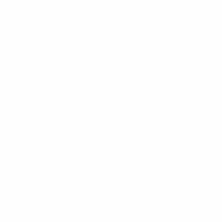
Descarregue a App
Agora não