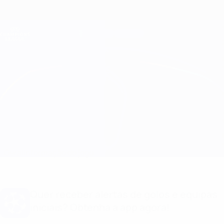
Saltar
para
o
Oficial da Champions League
Obtenha
conteúdo
Resultados em directo e Fantasy
principal
UEFA Champions League
Malmö vs Atleti Informação do jogo
Geral
Informação do jogo
Quer receber alertas de golos e equipas
iniciais? Obtenha a app agora!