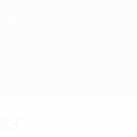
Saltar
para
o
Oficial da Champions League
Obtenha
conteúdo
Resultados em directo e Fantasy
principal
UEFA Champions League
Milan vs Barcelona Equipas
Geral
Informação do jogo
Quer receber alertas de golos e equipas
iniciais? Obtenha a app agora!