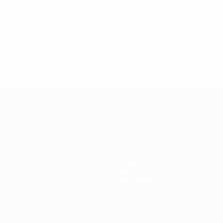
19
27/02/2019
a da Champions League:
Veja porque razão Ka
 Drogba
ícone da #UCL
Equipas
Notícias
História
Sobre
Loja (clubes)