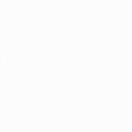
Fundação UEFA
MUDAR IDIOMA
Português
English
Français
Deutsch
Русский
Español
Italia
SIGA-NOS EM
Descarregue a app oficial
Privacidade
Termos e condições
Política de cookies
Definições de cookies
© 1998-2026 UEFA. Todos os direitos reservados