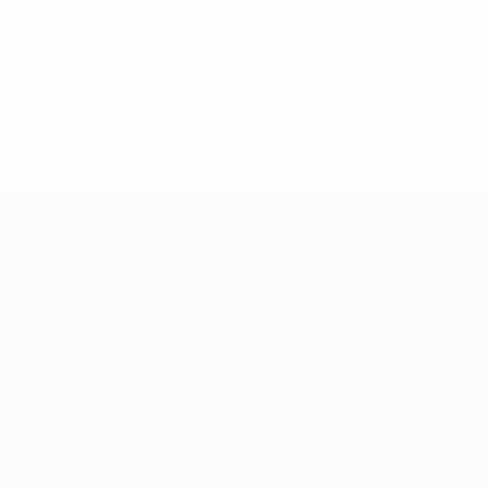
13/05/2019
27/03/20
Lenda da Champions League:
Estrel
Andriy Shevchenko
Didier
UEFA Champions League
Jogos
UEFA.tv
Sorteios
Passatempos
Estatísticas
VISITE TAMBÉM
UEFA.com