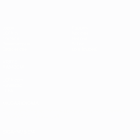
#UCL
Jogos
Equipas
UEFA.tv
Notícias
Sorteios
História
Passatempos
Sobre
Estatísticas
Loja (clubes)
VISITE
TAMBÉM
UEFA.com
Fundação
UEFA
MUDAR IDIOMA
Português
English
Français
Deutsch
Русский
Español
Italiano
Português
العربية
SIGA-NOS EM