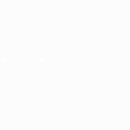
Fundação UEFA
MUDAR IDIOMA
Português
English
Français
Deutsch
Русский
Español
Italia
SIGA-NOS EM
Descarregue a app oficial
Privacidade
Termos e condições
Política de cookies
Definições de cookies
© 1998-2026 UEFA. Todos os direitos reservados