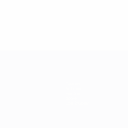
19
27/02/2019
a da Champions League:
Veja porque razão Ka
 Drogba
ícone da #UCL
Equipas
Notícias
História
Sobre
Loja (clubes)