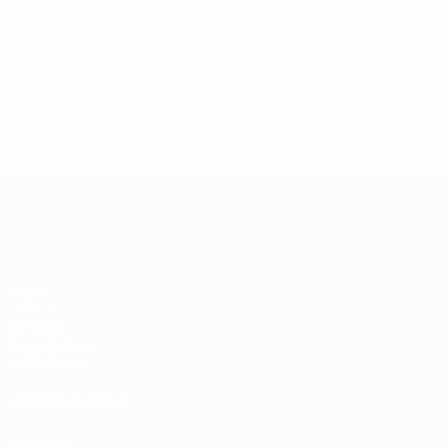
13/05/2019
27/03/20
Lenda da Champions League:
Estrel
Andriy Shevchenko
Didier
UEFA Champions League
Jogos
UEFA.tv
Sorteios
Passatempos
Estatísticas
VISITE TAMBÉM
UEFA.com