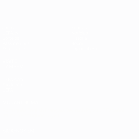
#UCL
Jogos
Equipas
UEFA.tv
Notícias
Sorteios
História
Passatempos
Sobre
Estatísticas
Loja (clubes)
VISITE
TAMBÉM
UEFA.com
Fundação
UEFA
MUDAR IDIOMA
Português
English
Français
Deutsch
Русский
Español
Italiano
Português
العربية
SIGA-NOS EM