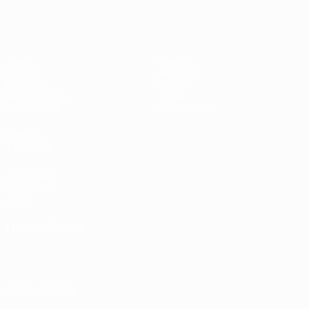
#UCL
Jogos
Equipas
UEFA.tv
Notícias
Sorteios
História
Passatempos
Sobre
Estatísticas
Loja (clubes)
VISITE
TAMBÉM
UEFA.com
Fundação
UEFA
MUDAR IDIOMA
Português
English
Français
Deutsch
Русский
Español
Italiano
Português
العربية
SIGA-NOS EM