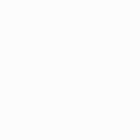
Fundação UEFA
MUDAR IDIOMA
Português
English
Français
Deutsch
Русский
Español
Italia
SIGA-NOS EM
Descarregue a app oficial
Privacidade
Termos e condições
Política de cookies
Definições de cookies
© 1998-2026 UEFA. Todos os direitos reservados