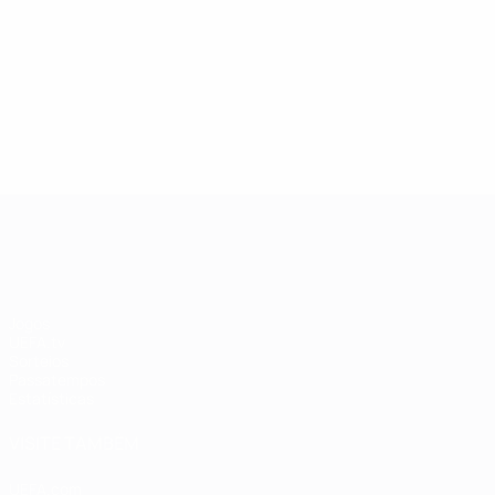
13/05/2019
27/03/20
Lenda da Champions League:
Estrel
Andriy Shevchenko
Didier
UEFA Champions League
Jogos
UEFA.tv
Sorteios
Passatempos
Estatísticas
VISITE TAMBÉM
UEFA.com