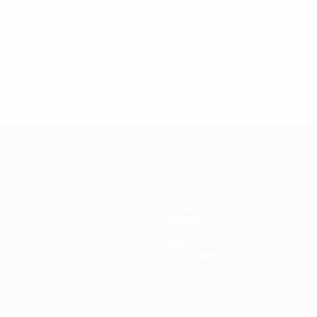
19
27/02/2019
a da Champions League:
Veja porque razão Ka
 Drogba
ícone da #UCL
Equipas
Notícias
História
Sobre
Loja (clubes)