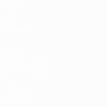
TAMBÉM
UEFA.com
Fundação
UEFA
MUDAR IDIOMA
Português
English
Français
Deutsch
Русский
Español
Italiano
Português
العربية
SIGA-NOS EM
Descarregue a app oficial
Privacidade
Termos e condições
Política de cookies
Definições de cookies