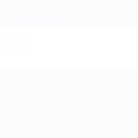
Saltar
para
o
Oficial da Champions League
Obtenha
conteúdo
Resultados em directo e Fantasy
principal
UEFA Champions League
Vídeos
Clássicos
UEFA Champions League
Jogos
Equipas
UEFA.tv
Notícias
Sorteios
História
Passatempos
Sobre
Estatísticas
Loja (clubes)
VISITE