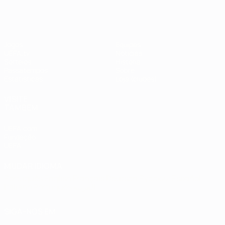
#UCL
Jogos
Equipas
UEFA.tv
Notícias
Sorteios
História
Passatempos
Sobre
Estatísticas
Loja (clubes)
VISITE
TAMBÉM
UEFA.com
Fundação
UEFA
MUDAR IDIOMA
Português
English
Français
Deutsch
Русский
Español
Italiano
Português
العربية
SIGA-NOS EM