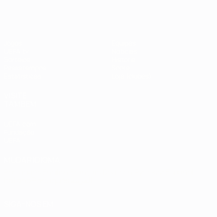
#UCL
Jogos
Equipas
UEFA.tv
Notícias
Sorteios
História
Passatempos
Sobre
Estatísticas
Loja (clubes)
VISITE
TAMBÉM
UEFA.com
Fundação
UEFA
MUDAR IDIOMA
Português
English
Français
Deutsch
Русский
Español
Italiano
Português
العربية
SIGA-NOS EM