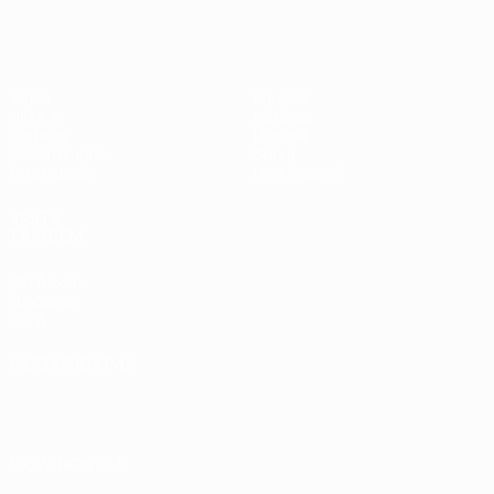
#UCL
Jogos
Equipas
UEFA.tv
Notícias
Sorteios
História
Passatempos
Sobre
Estatísticas
Loja (clubes)
VISITE
TAMBÉM
UEFA.com
Fundação
UEFA
MUDAR IDIOMA
Português
English
Français
Deutsch
Русский
Español
Italiano
Português
العربية
SIGA-NOS EM