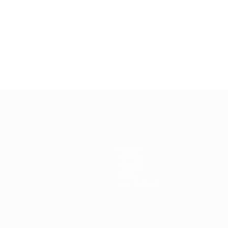
19
27/02/2019
a da Champions League:
Veja porque razão Ka
 Drogba
ícone da #UCL
Equipas
Notícias
História
Sobre
Loja (clubes)