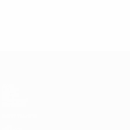
13/05/2019
27/03/20
Lenda da Champions League:
Estrel
Andriy Shevchenko
Didier
UEFA Champions League
Jogos
UEFA.tv
Sorteios
Passatempos
Estatísticas
VISITE TAMBÉM
UEFA.com