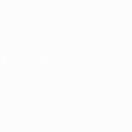
Fundação UEFA
MUDAR IDIOMA
Português
English
Français
Deutsch
Русский
Español
Italia
SIGA-NOS EM
Descarregue a app oficial
Privacidade
Termos e condições
Política de cookies
Definições de cookies
© 1998-2026 UEFA. Todos os direitos reservados