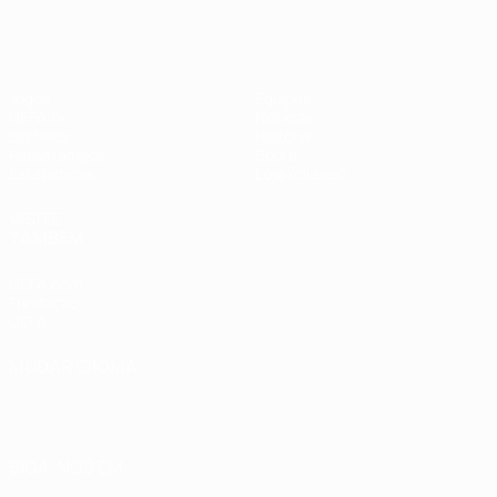
#UCL
Jogos
Equipas
UEFA.tv
Notícias
Sorteios
História
Passatempos
Sobre
Estatísticas
Loja (clubes)
VISITE
TAMBÉM
UEFA.com
Fundação
UEFA
MUDAR IDIOMA
Português
English
Français
Deutsch
Русский
Español
Italiano
Português
العربية
SIGA-NOS EM