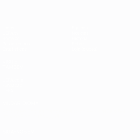
#UCL
Jogos
Equipas
UEFA.tv
Notícias
Sorteios
História
Passatempos
Sobre
Estatísticas
Loja (clubes)
VISITE
TAMBÉM
UEFA.com
Fundação
UEFA
MUDAR IDIOMA
Português
English
Français
Deutsch
Русский
Español
Italiano
Português
العربية
SIGA-NOS EM