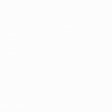
#UCL
Jogos
Equipas
UEFA.tv
Notícias
Sorteios
História
Passatempos
Sobre
Estatísticas
Loja (clubes)
VISITE
TAMBÉM
UEFA.com
Fundação
UEFA
MUDAR IDIOMA
Português
English
Français
Deutsch
Русский
Español
Italiano
Português
العربية
SIGA-NOS EM