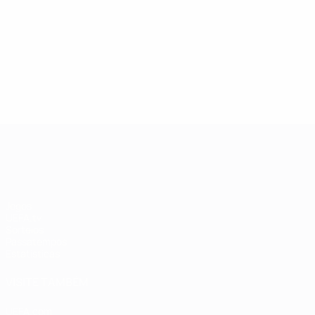
13/05/2019
27/03/20
Lenda da Champions League:
Estrel
Andriy Shevchenko
Didier
UEFA Champions League
Jogos
UEFA.tv
Sorteios
Passatempos
Estatísticas
VISITE TAMBÉM
UEFA.com