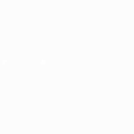
Fundação UEFA
MUDAR IDIOMA
Português
English
Français
Deutsch
Русский
Español
Italia
SIGA-NOS EM
Descarregue a app oficial
Privacidade
Termos e condições
Política de cookies
Definições de cookies
© 1998-2026 UEFA. Todos os direitos reservados