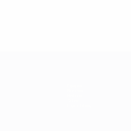
19
27/02/2019
a da Champions League:
Veja porque razão Ka
 Drogba
ícone da #UCL
Equipas
Notícias
História
Sobre
Loja (clubes)