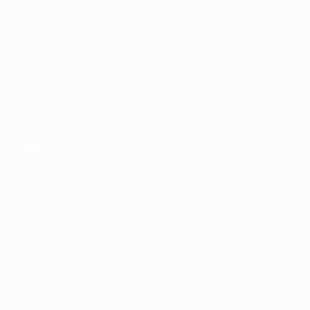
#UCL
Jogos
Equipas
UEFA.tv
Notícias
Sorteios
História
Passatempos
Sobre
Estatísticas
Loja (clubes)
VISITE
TAMBÉM
UEFA.com
Fundação
UEFA
MUDAR IDIOMA
Português
English
Français
Deutsch
Русский
Español
Italiano
Português
العربية
SIGA-NOS EM