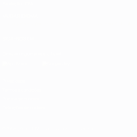
Fundação UEFA
MUDAR IDIOMA
Português
English
Français
Deutsch
Русский
Español
Italia
SIGA-NOS EM
Descarregue a app oficial
Privacidade
Termos e condições
Política de cookies
Definições de cookies
© 1998-2026 UEFA. Todos os direitos reservados