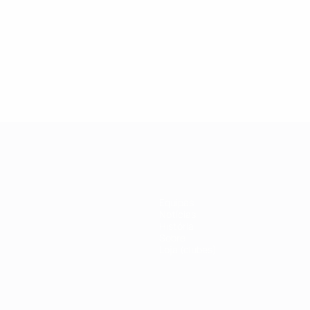
19
27/02/2019
a da Champions League:
Veja porque razão Ka
 Drogba
ícone da #UCL
Equipas
Notícias
História
Sobre
Loja (clubes)