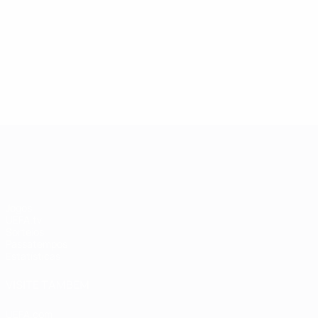
13/05/2019
27/03/20
Lenda da Champions League:
Estrel
Andriy Shevchenko
Didier
UEFA Champions League
Jogos
UEFA.tv
Sorteios
Passatempos
Estatísticas
VISITE TAMBÉM
UEFA.com