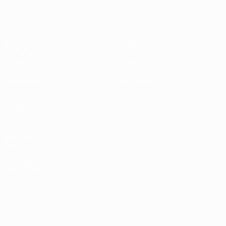
#UCL
Jogos
Equipas
UEFA.tv
Notícias
Sorteios
História
Passatempos
Sobre
Estatísticas
Loja (clubes)
VISITE
TAMBÉM
UEFA.com
Fundação
UEFA
MUDAR IDIOMA
Português
English
Français
Deutsch
Русский
Español
Italiano
Português
العربية
SIGA-NOS EM