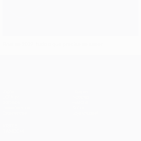
Final de 2027: tudo o que precisa de saber
UEFA Champions League
Jogos
Equipas
UEFA.tv
Notícias
Sorteios
História
Passatempos
Sobre
Estatísticas
Loja (clubes)
VISITE
TAMBÉM