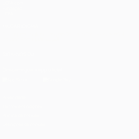
UEFA.com
Fundação
UEFA
MUDAR IDIOMA
Português
English
Français
Deutsch
Русский
Español
Italiano
Português
العربية
SIGA-NOS EM
Descarregue a app oficial
Privacidade
Termos e condições
Política de cookies
Definições de cookies