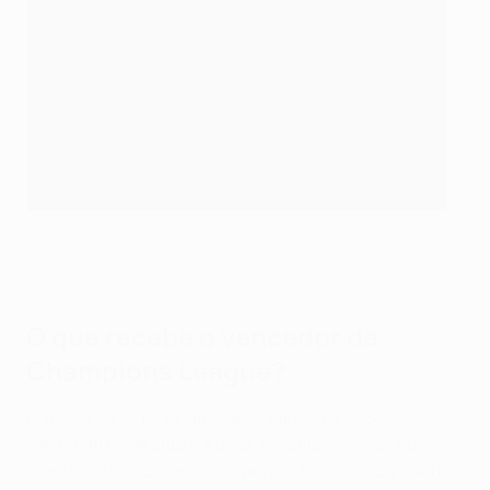
O Estádio Metropolitano antes da final da Champions
League de 2019 entre o Tottenham e o Liverpool
Getty Images
O que recebe o vencedor da
Champions League?
O troféu da UEFA Champions League
tem 73,5
centímetros de altura e pesa 7,5 quilos. "Todos no
mundo do futebol anseiam pegar-lhe", afirmou o seu