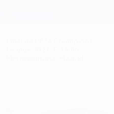
Saltar
para
o
Oficial da Champions League
Obtenha
conteúdo
Resultados em directo e Fantasy
principal
UEFA Champions League
Final da UEFA Champions
League 2027: Estádio
Metropolitano, Madrid
terça-feira, 11 de agosto de 2026
A final da
UEFA Champions League
2026/27
terá lugar no Estádio Metropolitano, casa
do Atlético de Madrid.