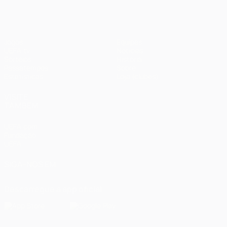
Jogos
Equipas
UEFA.tv
Notícias
Sorteios
História
Passatempos
Sobre
Estatísticas
Loja (clubes)
VISITE
TAMBÉM
UEFA.com
Fundação
UEFA
SIGA-NOS EM
Descarregue a app oficial