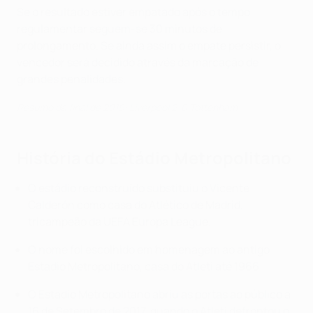
Se o resultado estiver empatado após o tempo
regulamentar seguem-se 30 minutos de
prolongamento. Se ainda assim o empate persistir, o
vencedor será decidido através da marcação de
grandes penalidades.
Resumo da final de 2019: Liverpool 2-0 Tottenham
História do Estádio Metropolitano
O estádio reconstruído substituiu o Vicente
Calderón como casa do Atlético de Madrid,
tricampeão da UEFA Europa League.
O nome foi escolhido em homenagem ao antigo
Estadio Metropolitano, casa do Atleti até 1966.
O Estadio Metropolitano abriu as portas ao público a
16 de Setembro de 2017, quando o Atleti defrontou o