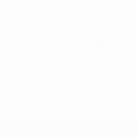
criador, Jürg Stadelmann.
O vencedor terá também o direito de defrontar o
vencedor da UEFA Europa League de 2026/27 na
Supertaça Europeia de 2027.
Além disso, garante automaticamente a presença na
fase de liga da Champions League de 2027/28, caso
não se apure através da sua competição nacional.
A magia do troféu da UEFA Champions League
© 1998-2026 UEFA. All rights reserved.
Última actualização: terça-feira, 11 de agosto de 2026
UEFA Champions League