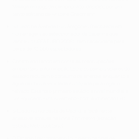
Málaga em jogo de campeonato, decidido por um
tento solitário de Antoine Griezmann.
Situado na Avenida Luis Aragonés (baptizada em
homenagem ao seleccionador da Espanha que
venceu o UEFA EURO 2008), tem capacidade para
cerca de 70.000 espectadores.
Construído tendo em conta as preocupações
ambientais, a iluminação LED e os painéis solares do
estádio reduzem o consumo de energia, enquanto a
água da chuva reciclada é utilizada para regar o
relvado. Este foi o primeiro estádio a nível mundial a
ser equipado exclusivamente com iluminação LED.
Situado no nordeste de Madrid, é facilmente
acessível através da linha 7 do metro (estação:
Estadio Metropolitano).
O Estadio Metropolitano foi o palco da final da