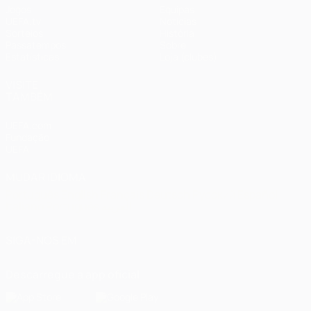
Jogos
Equipas
UEFA.tv
Notícias
Sorteios
História
Passatempos
Sobre
Estatísticas
Loja (clubes)
VISITE
TAMBÉM
UEFA.com
Fundação
UEFA
MUDAR IDIOMA
Português
English
Français
Deutsch
Русский
Español
Italiano
Português
العربية
SIGA-NOS EM
Descarregue a app oficial