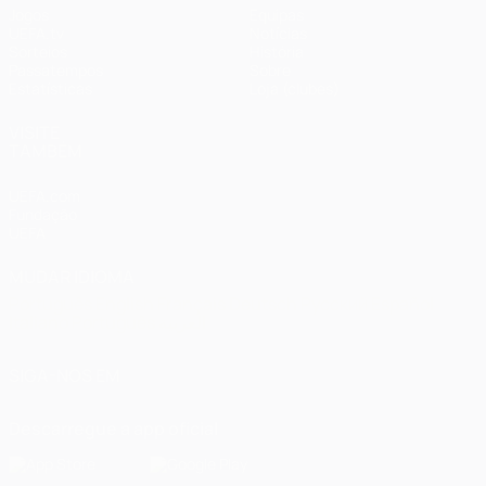
Jogos
Equipas
UEFA.tv
Notícias
Sorteios
História
Passatempos
Sobre
Estatísticas
Loja (clubes)
VISITE
TAMBÉM
UEFA.com
Fundação
UEFA
MUDAR IDIOMA
Português
English
Français
Deutsch
Русский
Español
Italiano
Português
العربية
SIGA-NOS EM
Descarregue a app oficial