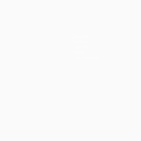
Equipas
Notícias
História
Sobre
Loja (clubes)
no
Português
العربية