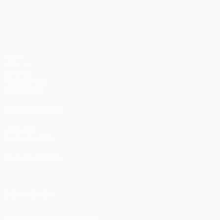
UEFA Champions League
Jogos
UEFA.tv
Sorteios
Passatempos
Estatísticas
VISITE TAMBÉM
UEFA.com
Fundação UEFA
MUDAR IDIOMA
Português
English
Français
Deutsch
Русский
Español
Italia
SIGA-NOS EM
Descarregue a app oficial