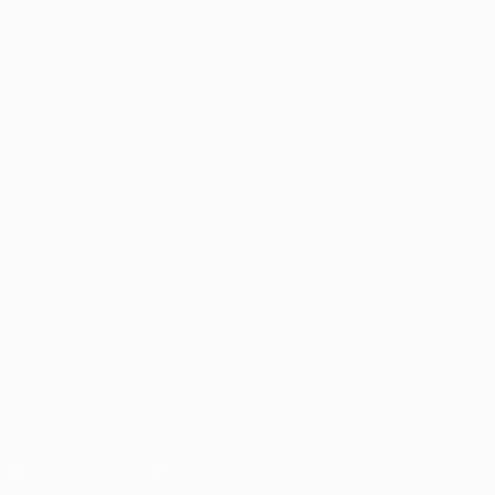
Jogos
Equipas
UEFA.tv
Notícias
Sorteios
História
Passatempos
Sobre
Estatísticas
Loja (clubes)
VISITE
TAMBÉM
UEFA.com
Fundação
UEFA
MUDAR IDIOMA
Português
English
Français
Deutsch
Русский
Español
Italiano
Português
العربية
SIGA-NOS EM
Descarregue a app oficial