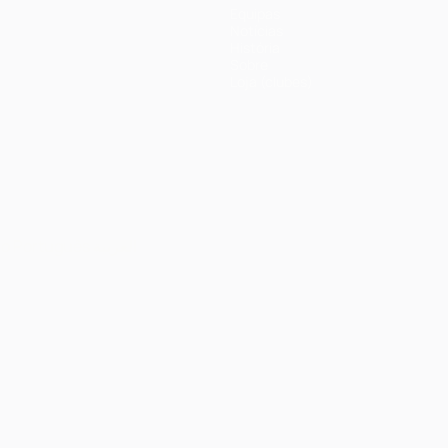
Equipas
Notícias
História
Sobre
Loja (clubes)
no
Português
العربية