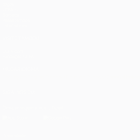
Jogos
UEFA.tv
Sorteios
Passatempos
Estatísticas
VISITE TAMBÉM
UEFA.com
Fundação UEFA
MUDAR IDIOMA
Português
English
Français
Deutsch
Русский
Español
Italia
SIGA-NOS EM
Descarregue a app oficial
Privacidade