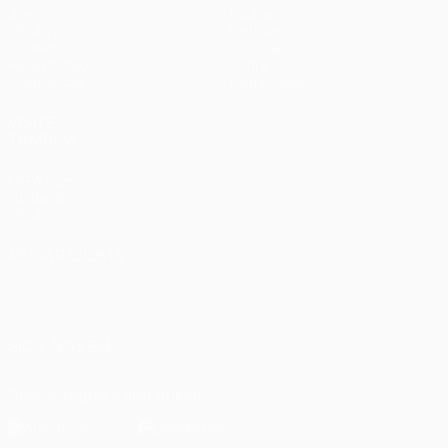
Jogos
Equipas
UEFA.tv
Notícias
Sorteios
História
Passatempos
Sobre
Estatísticas
Loja (clubes)
VISITE
TAMBÉM
UEFA.com
Fundação
UEFA
MUDAR IDIOMA
Português
English
Français
Deutsch
Русский
Español
Italiano
Português
العربية
SIGA-NOS EM
Descarregue a app oficial