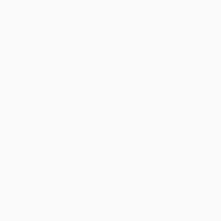
Equipas
Notícias
História
Sobre
Loja (clubes)
no
Português
العربية