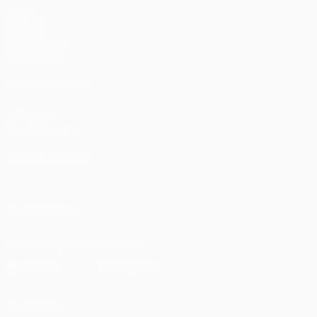
Jogos
UEFA.tv
Sorteios
Passatempos
Estatísticas
VISITE TAMBÉM
UEFA.com
Fundação UEFA
MUDAR IDIOMA
Português
English
Français
Deutsch
Русский
Español
Italia
SIGA-NOS EM
Descarregue a app oficial
Privacidade