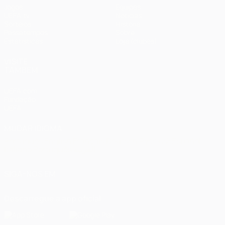
Jogos
Equipas
UEFA.tv
Notícias
Sorteios
História
Passatempos
Sobre
Estatísticas
Loja (clubes)
VISITE
TAMBÉM
UEFA.com
Fundação
UEFA
MUDAR IDIOMA
Português
English
Français
Deutsch
Русский
Español
Italiano
Português
العربية
SIGA-NOS EM
Descarregue a app oficial