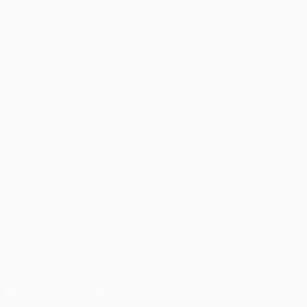
Jogos
Equipas
UEFA.tv
Notícias
Sorteios
História
Passatempos
Sobre
Estatísticas
Loja (clubes)
VISITE
TAMBÉM
UEFA.com
Fundação
UEFA
MUDAR IDIOMA
Português
English
Français
Deutsch
Русский
Español
Italiano
Português
العربية
SIGA-NOS EM
Descarregue a app oficial