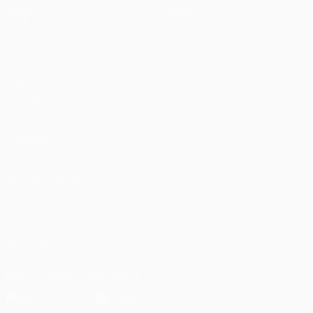
Jogos
Equipas
UEFA.tv
Notícias
Sorteios
História
Passatempos
Sobre
Estatísticas
Loja (clubes)
VISITE
TAMBÉM
UEFA.com
Fundação
UEFA
MUDAR IDIOMA
Português
English
Français
Deutsch
Русский
Español
Italiano
Português
العربية
SIGA-NOS EM
Descarregue a app oficial