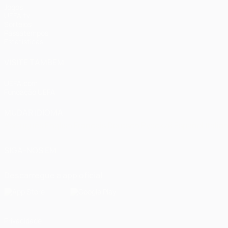
Jogos
UEFA.tv
Sorteios
Passatempos
Estatísticas
VISITE TAMBÉM
UEFA.com
Fundação UEFA
MUDAR IDIOMA
Português
English
Français
Deutsch
Русский
Español
Italia
SIGA-NOS EM
Descarregue a app oficial
Privacidade