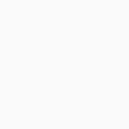
Equipas
Notícias
História
Sobre
Loja (clubes)
no
Português
العربية