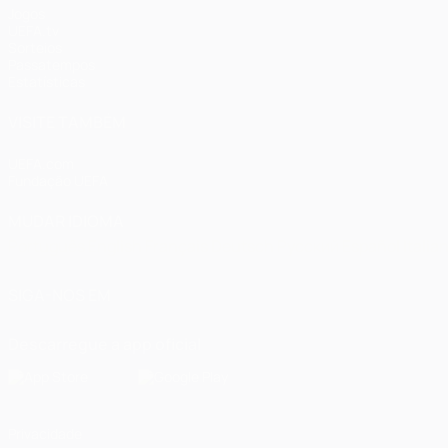
Jogos
UEFA.tv
Sorteios
Passatempos
Estatísticas
VISITE TAMBÉM
UEFA.com
Fundação UEFA
MUDAR IDIOMA
Português
English
Français
Deutsch
Русский
Español
Italia
SIGA-NOS EM
Descarregue a app oficial
Privacidade