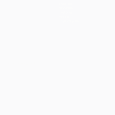
Equipas
Notícias
História
Sobre
Loja (clubes)
no
Português
العربية