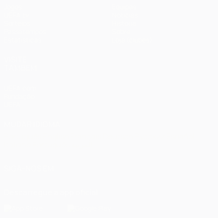
Jogos
Equipas
UEFA.tv
Notícias
Sorteios
História
Passatempos
Sobre
Estatísticas
Loja (clubes)
VISITE
TAMBÉM
UEFA.com
Fundação
UEFA
MUDAR IDIOMA
Português
English
Français
Deutsch
Русский
Español
Italiano
Português
العربية
SIGA-NOS EM
Descarregue a app oficial