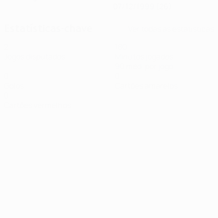
07/12/1999 (26)
Estatísticas-chave
Ver todas as estatísticas
2
180
Jogos disputados
Minutos jogados
90 méd. por jogo
0
0
Golos
Cartões amarelos
0
Cartões vermelhos