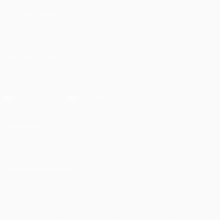
MUDAR IDIOMA
Português
English
Français
Deutsch
Русский
Español
Italiano
Português
العربية
SIGA-NOS EM
Descarregue a app oficial
Privacidade
Termos e condições
Política de cookies
Definições de cookies
© 1998-2026 UEFA. Todos os direitos reservados
A palavra UEFA, o logótipo da UEFA e todas as marcas relativas às