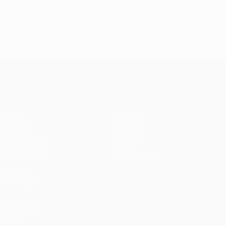
UEFA Champions League
Jogos
Equipas
UEFA.tv
Notícias
Sorteios
História
Passatempos
Sobre
Estatísticas
Loja (clubes)
VISITE
TAMBÉM
UEFA.com
Fundação
UEFA