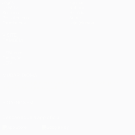
Jogos
Equipas
UEFA.tv
Notícias
Sorteios
História
Passatempos
Sobre
Estatísticas
Loja (clubes)
VISITE
TAMBÉM
UEFA.com
Fundação
UEFA
MUDAR IDIOMA
Português
English
Français
Deutsch
Русский
Español
Italiano
Português
العربية
SIGA-NOS EM
Descarregue a app oficial