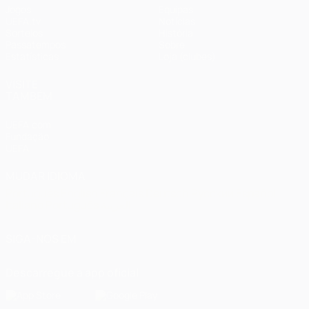
Jogos
Equipas
UEFA.tv
Notícias
Sorteios
História
Passatempos
Sobre
Estatísticas
Loja (clubes)
VISITE
TAMBÉM
UEFA.com
Fundação
UEFA
MUDAR IDIOMA
Português
English
Français
Deutsch
Русский
Español
Italiano
Português
العربية
SIGA-NOS EM
Descarregue a app oficial