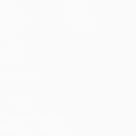
Jogos
Equipas
UEFA.tv
Notícias
Sorteios
História
Passatempos
Sobre
Estatísticas
Loja (clubes)
VISITE
TAMBÉM
UEFA.com
Fundação
UEFA
MUDAR IDIOMA
Português
English
Français
Deutsch
Русский
Español
Italiano
Português
العربية
SIGA-NOS EM
Descarregue a app oficial