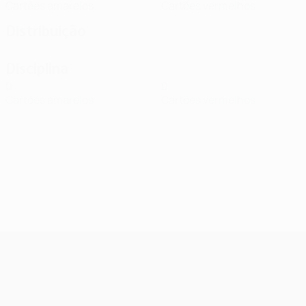
Cartões amarelos
Cartões vermelhos
Distribuição
Disciplina
0
0
Cartões amarelos
Cartões vermelhos
UEFA Champions League