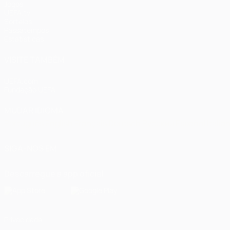
Jogos
UEFA.tv
Sorteios
Passatempos
Estatísticas
VISITE TAMBÉM
UEFA.com
Fundação UEFA
MUDAR IDIOMA
Português
English
Français
Deutsch
Русский
Español
Italia
SIGA-NOS EM
Descarregue a app oficial
Privacidade