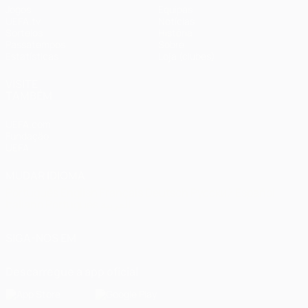
Jogos
Equipas
UEFA.tv
Notícias
Sorteios
História
Passatempos
Sobre
Estatísticas
Loja (clubes)
VISITE
TAMBÉM
UEFA.com
Fundação
UEFA
MUDAR IDIOMA
Português
English
Français
Deutsch
Русский
Español
Italiano
Português
العربية
SIGA-NOS EM
Descarregue a app oficial