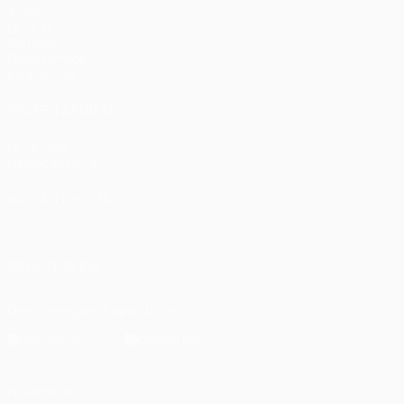
Jogos
UEFA.tv
Sorteios
Passatempos
Estatísticas
VISITE TAMBÉM
UEFA.com
Fundação UEFA
MUDAR IDIOMA
Português
English
Français
Deutsch
Русский
Español
Italia
SIGA-NOS EM
Descarregue a app oficial
Privacidade