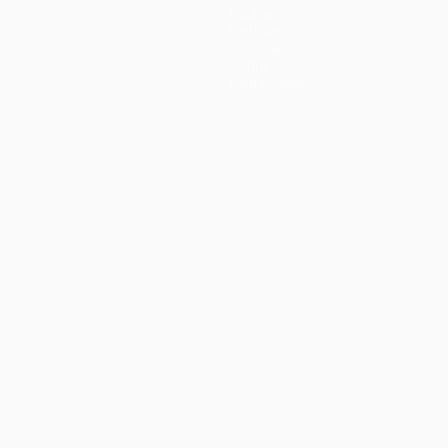
Equipas
Notícias
História
Sobre
Loja (clubes)
no
Português
العربية