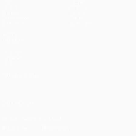
Jogos
Equipas
UEFA.tv
Notícias
Sorteios
História
Passatempos
Sobre
Estatísticas
Loja (clubes)
VISITE
TAMBÉM
UEFA.com
Fundação
UEFA
MUDAR IDIOMA
Português
English
Français
Deutsch
Русский
Español
Italiano
Português
العربية
SIGA-NOS EM
Descarregue a app oficial