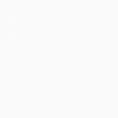
Jogos
Equipas
UEFA.tv
Notícias
Sorteios
História
Passatempos
Sobre
Estatísticas
Loja (clubes)
VISITE
TAMBÉM
UEFA.com
Fundação
UEFA
MUDAR IDIOMA
Português
English
Français
Deutsch
Русский
Español
Italiano
Português
العربية
SIGA-NOS EM
Descarregue a app oficial