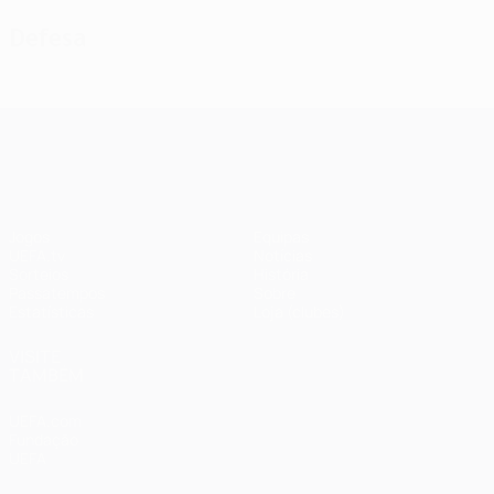
Defesa
UEFA Champions League
Jogos
Equipas
UEFA.tv
Notícias
Sorteios
História
Passatempos
Sobre
Estatísticas
Loja (clubes)
VISITE
TAMBÉM
UEFA.com
Fundação
UEFA