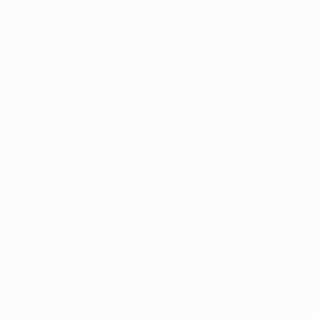
Jogos disputados
Minutos jogados
0
0
Golos
Assistências
0
0
Cartões amarelos
Cartões vermelhos
Distribuição
Ataque
Disciplina
0
0
Cartões amarelos
Cartões vermelhos