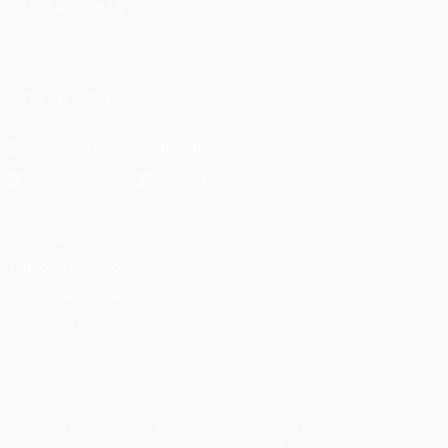
MUDAR IDIOMA
Português
English
Français
Deutsch
Русский
Español
Italiano
Português
العربية
SIGA-NOS EM
Descarregue a app oficial
Privacidade
Termos e condições
Política de cookies
Definições de cookies
© 1998-2026 UEFA. Todos os direitos reservados
A palavra UEFA, o logótipo da UEFA e todas as marcas relativas às
competições da UEFA estão protegidas por marcas registadas e/ou