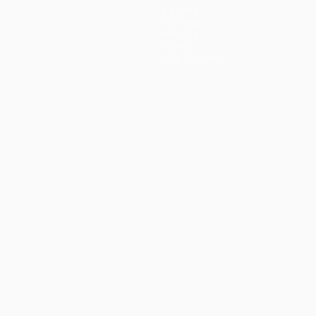
Equipas
Notícias
História
Sobre
Loja (clubes)
no
Português
العربية