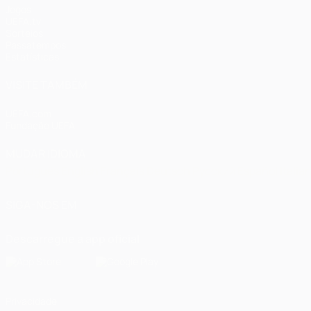
Jogos
UEFA.tv
Sorteios
Passatempos
Estatísticas
VISITE TAMBÉM
UEFA.com
Fundação UEFA
MUDAR IDIOMA
Português
English
Français
Deutsch
Русский
Español
Italia
SIGA-NOS EM
Descarregue a app oficial
Privacidade