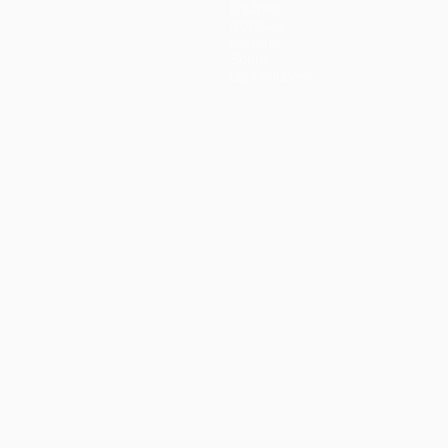
Equipas
Notícias
História
Sobre
Loja (clubes)
no
Português
العربية