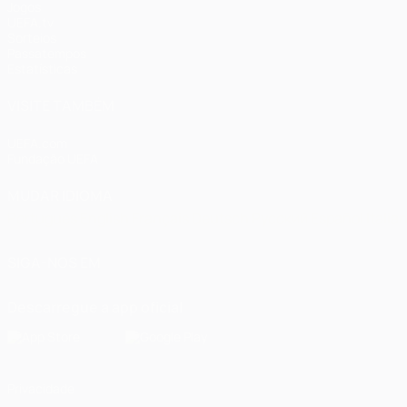
Jogos
UEFA.tv
Sorteios
Passatempos
Estatísticas
VISITE TAMBÉM
UEFA.com
Fundação UEFA
MUDAR IDIOMA
Português
English
Français
Deutsch
Русский
Español
Italia
SIGA-NOS EM
Descarregue a app oficial
Privacidade